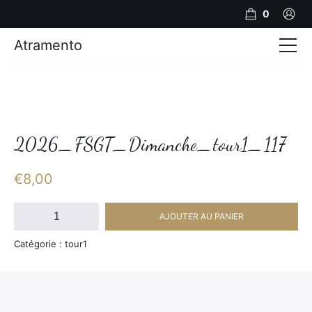
0
Atramento
Actualités
Production video
Photos
2026_FSGT_Dimanche_tour1_117
Création de contenu
€
8,00
Mariages
quantité
AJOUTER AU PANIER
de
Contact
2026_FSGT_Dimanche_tour1_117
Catégorie : tour1