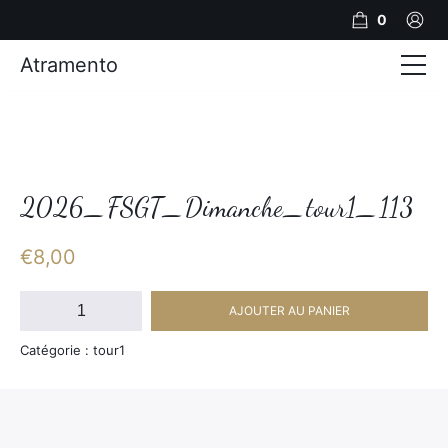
0
Atramento
Actualités
Production video
Photos
2026_FSGT_Dimanche_tour1_113
Création de contenu
€
8,00
Mariages
quantité
AJOUTER AU PANIER
de
Contact
2026_FSGT_Dimanche_tour1_113
Catégorie : tour1