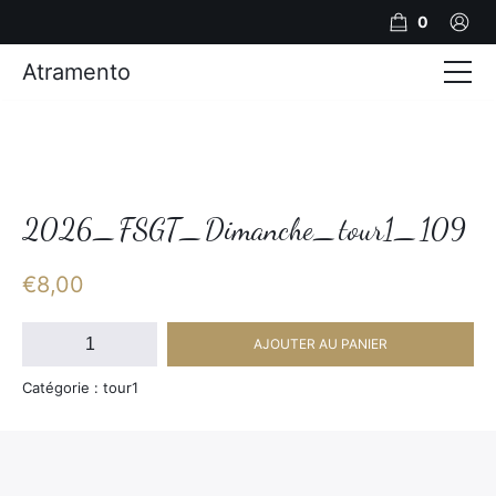
0
Atramento
Actualités
Production video
Photos
2026_FSGT_Dimanche_tour1_109
Création de contenu
€
8,00
Mariages
quantité
AJOUTER AU PANIER
de
Contact
2026_FSGT_Dimanche_tour1_109
Catégorie : tour1