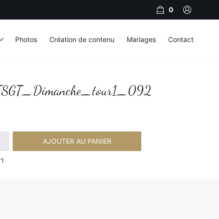
0
Photos
Création de contenu
Mariages
Contact
SGT_Dimanche_tour1_092
AJOUTER AU PANIER
imanche_tour1_092
r1