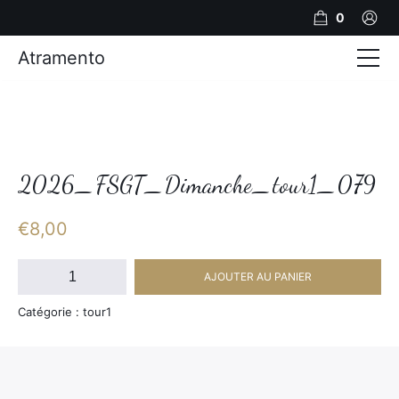
0
Atramento
Actualités
Production video
Photos
2026_FSGT_Dimanche_tour1_079
Création de contenu
€
8,00
Mariages
quantité
AJOUTER AU PANIER
de
Contact
2026_FSGT_Dimanche_tour1_079
Catégorie : tour1