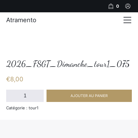
0
Atramento
Actualités
Production video
Photos
2026_FSGT_Dimanche_tour1_075
Création de contenu
€
8,00
Mariages
quantité
AJOUTER AU PANIER
de
Contact
2026_FSGT_Dimanche_tour1_075
Catégorie : tour1