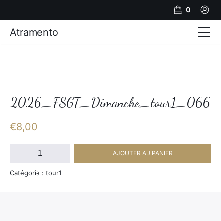
0
Atramento
Actualités
Production video
Photos
2026_FSGT_Dimanche_tour1_066
Création de contenu
€
8,00
Mariages
quantité
AJOUTER AU PANIER
de
Contact
2026_FSGT_Dimanche_tour1_066
Catégorie : tour1