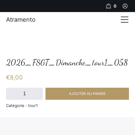
0
Atramento
Actualités
Production video
Photos
2026_FSGT_Dimanche_tour1_058
Création de contenu
€
8,00
Mariages
quantité
AJOUTER AU PANIER
de
Contact
2026_FSGT_Dimanche_tour1_058
Catégorie : tour1