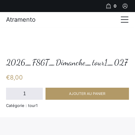
0
Atramento
Actualités
Production video
Photos
2026_FSGT_Dimanche_tour1_027
Création de contenu
€
8,00
Mariages
quantité
AJOUTER AU PANIER
de
Contact
2026_FSGT_Dimanche_tour1_027
Catégorie : tour1