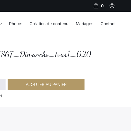
0
Photos
Création de contenu
Mariages
Contact
SGT_Dimanche_tour1_020
AJOUTER AU PANIER
imanche_tour1_020
r1