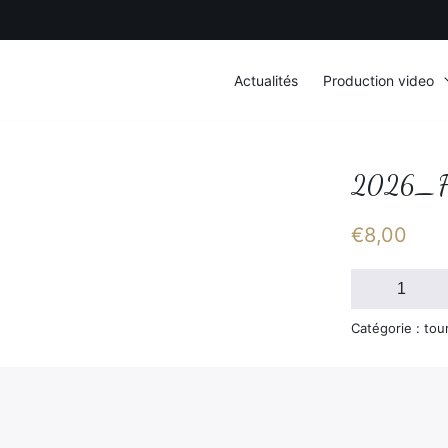
Actualités
Production video
2026_F
€
8,00
quantité
de
2026_FSGT_D
Catégorie : tou