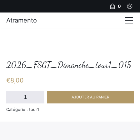
0
Atramento
Actualités
Production video
Photos
2026_FSGT_Dimanche_tour1_015
Création de contenu
€
8,00
Mariages
quantité
AJOUTER AU PANIER
de
Contact
2026_FSGT_Dimanche_tour1_015
Catégorie : tour1