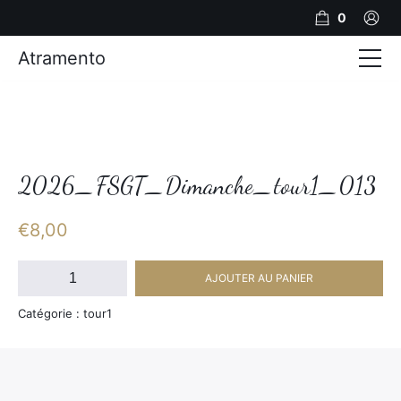
0
Atramento
Actualités
Production video
Photos
2026_FSGT_Dimanche_tour1_013
Création de contenu
€
8,00
Mariages
quantité
AJOUTER AU PANIER
de
Contact
2026_FSGT_Dimanche_tour1_013
Catégorie : tour1