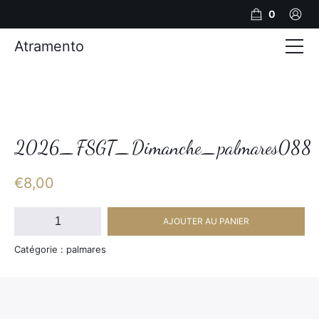
0
Atramento
Actualités
Production video
Photos
2026_FSGT_Dimanche_palmares088
Création de contenu
€
8,00
Mariages
quantité
AJOUTER AU PANIER
de
Contact
2026_FSGT_Dimanche_palmares088
Catégorie : palmares