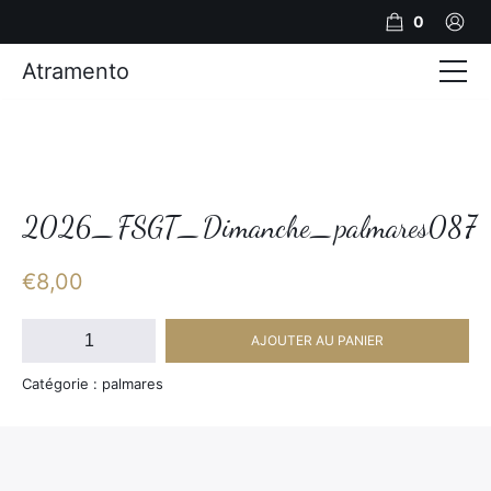
0
Atramento
Actualités
Production video
Photos
2026_FSGT_Dimanche_palmares087
Création de contenu
€
8,00
Mariages
quantité
AJOUTER AU PANIER
de
Contact
2026_FSGT_Dimanche_palmares087
Catégorie : palmares