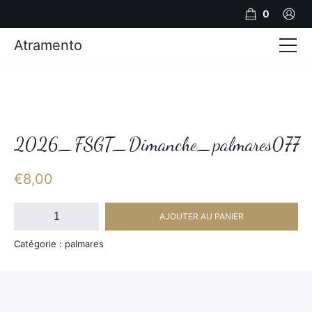
0
Atramento
Actualités
Production video
Photos
2026_FSGT_Dimanche_palmares077
Création de contenu
€
8,00
Mariages
quantité
AJOUTER AU PANIER
de
Contact
2026_FSGT_Dimanche_palmares077
Catégorie : palmares