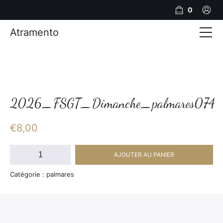
0
Atramento
Actualités
Production video
Photos
2026_FSGT_Dimanche_palmares074
Création de contenu
€
8,00
Mariages
quantité
AJOUTER AU PANIER
de
Contact
2026_FSGT_Dimanche_palmares074
Catégorie : palmares