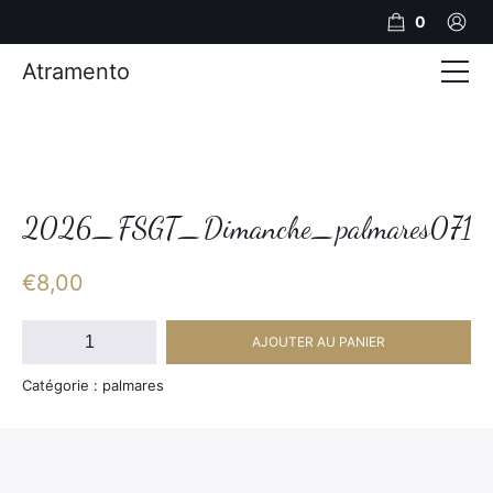
0
Atramento
Actualités
Production video
Photos
2026_FSGT_Dimanche_palmares071
Création de contenu
€
8,00
Mariages
quantité
AJOUTER AU PANIER
de
Contact
2026_FSGT_Dimanche_palmares071
Catégorie : palmares