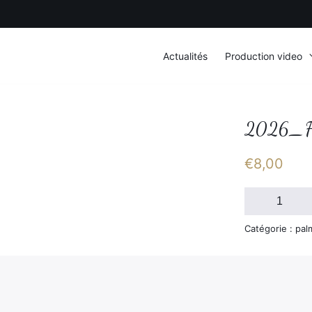
Actualités
Production video
2026_FS
€
8,00
quantité
de
2026_FSGT_
Catégorie : pal