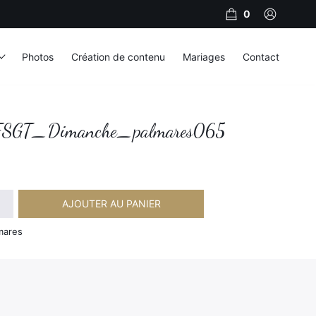
0
Photos
Création de contenu
Mariages
Contact
GT_Dimanche_palmares065
AJOUTER AU PANIER
Dimanche_palmares065
mares