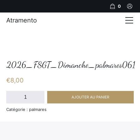
0
Atramento
Actualités
Production video
Photos
2026_FSGT_Dimanche_palmares061
Création de contenu
€
8,00
Mariages
quantité
AJOUTER AU PANIER
de
Contact
2026_FSGT_Dimanche_palmares061
Catégorie : palmares