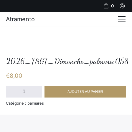
0
Atramento
Actualités
Production video
Photos
2026_FSGT_Dimanche_palmares058
Création de contenu
€
8,00
Mariages
quantité
AJOUTER AU PANIER
de
Contact
2026_FSGT_Dimanche_palmares058
Catégorie : palmares