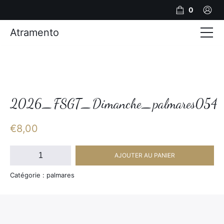
0
Atramento
Actualités
Production video
Photos
2026_FSGT_Dimanche_palmares054
Création de contenu
€
8,00
Mariages
quantité
AJOUTER AU PANIER
de
Contact
2026_FSGT_Dimanche_palmares054
Catégorie : palmares