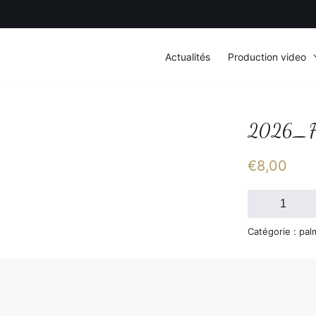
Actualités
Production video
2026_FS
€
8,00
quantité
de
2026_FSGT_
Catégorie : pal