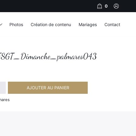
0
Photos
Création de contenu
Mariages
Contact
GT_Dimanche_palmares043
AJOUTER AU PANIER
Dimanche_palmares043
mares