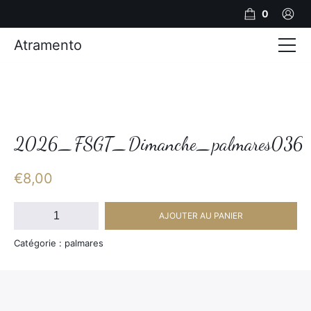
0
Atramento
Actualités
Production video
Photos
2026_FSGT_Dimanche_palmares036
Création de contenu
€
8,00
Mariages
quantité
AJOUTER AU PANIER
de
Contact
2026_FSGT_Dimanche_palmares036
Catégorie : palmares