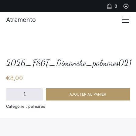
0
Atramento
Actualités
Production video
Photos
2026_FSGT_Dimanche_palmares021
Création de contenu
€
8,00
Mariages
quantité
AJOUTER AU PANIER
de
Contact
2026_FSGT_Dimanche_palmares021
Catégorie : palmares