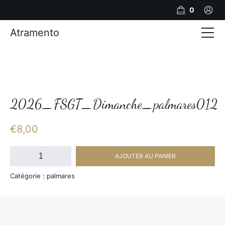
0
Atramento
Actualités
Production video
Photos
2026_FSGT_Dimanche_palmares012
Création de contenu
€
8,00
Mariages
quantité
AJOUTER AU PANIER
de
Contact
2026_FSGT_Dimanche_palmares012
Catégorie : palmares