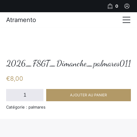
0
Atramento
Actualités
Production video
Photos
2026_FSGT_Dimanche_palmares011
Création de contenu
€
8,00
Mariages
quantité
AJOUTER AU PANIER
de
Contact
2026_FSGT_Dimanche_palmares011
Catégorie : palmares