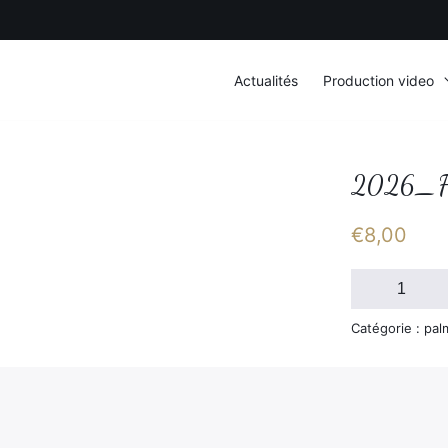
Actualités
Production video
2026_FS
€
8,00
quantité
de
2026_FSGT_
Catégorie : pal