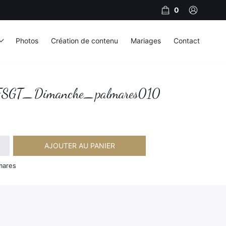
0
Photos
Création de contenu
Mariages
Contact
GT_Dimanche_palmares010
AJOUTER AU PANIER
Dimanche_palmares010
mares