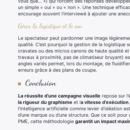
vous que… ») qui forcent des réponses développée
un simple « oui » ou « non ». Une technique efficac
encourage souvent l’interviewé à ajouter une anecd
Gérer la logistique et le son
Le spectateur peut pardonner une image légèremen
qualité. C’est pourquoi la gestion de la logistique 
cravates ou des micros canons de haute qualité et
travaux à proximité, pas de climatiseur bruyant) e
angles variés permet, lors du montage, de fluidifie
erreurs grâce à des plans de coupe.
Conclusion
La réussite d’une campagne visuelle
repose sur l’
la rigueur du graphisme
et l
a vitesse d’exécution
l’intelligence artificielle comme levier d’idéation e
d’une marque ou d’une structure. Que ce soit pour 
PME, cette méthodologie
garantit un impact maxi