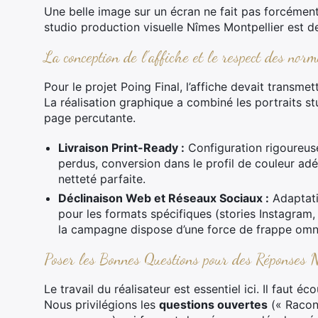
Une belle image sur un écran ne fait pas forcément
studio production visuelle Nîmes Montpellier est d
La conception de l'affiche et le respect des norm
Pour le projet Poing Final, l’affiche devait transme
La réalisation graphique a combiné les portraits st
page percutante.
Livraison Print-Ready :
Configuration rigoureuse
perdus, conversion dans le profil de couleur a
netteté parfaite.
Déclinaison Web et Réseaux Sociaux :
Adaptati
pour les formats spécifiques (stories Instagram
la campagne dispose d’une force de frappe omn
Poser les Bonnes Questions pour des Réponses N
Le travail du réalisateur est essentiel ici. Il faut é
Nous privilégions les
questions ouvertes
(« Racon