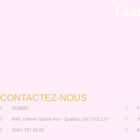
Con
CONTACTEZ-NOUS
QUEBEC
F
846, chemin Sainte Foy - Québec, QC G1S 2J7
1
(581) 781 9532
0